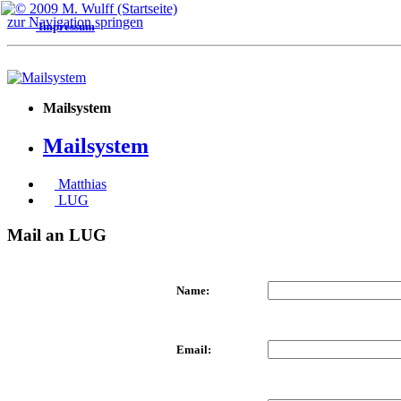
Über mich
PHP
Window
zur Navigation springen
Impressum
Mailsystem
Mailsystem
Matthias
LUG
Mail an LUG
Name:
Email: