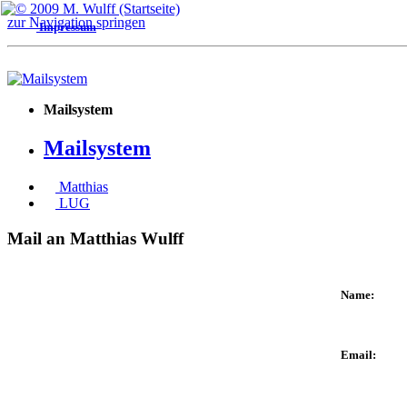
Über mich
PHP
Window
zur Navigation springen
Impressum
Mailsystem
Mailsystem
Matthias
LUG
Mail an Matthias Wulff
Name:
Email: